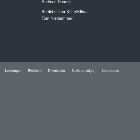
Andreas Romeis
Betriebsleiter Kälte/Klima:
Tom Niethammer
Leistungen
Einblicke
Downloads
Stellenanzeigen
Impressum