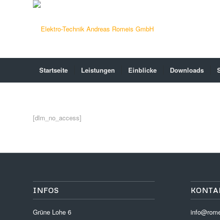
Startseite
Leistungen
Einblicke
Downloads
[dlm_no_access]
INFOS
KONTA
Grüne Lohe 6
info@rome